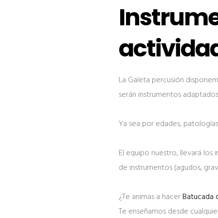
Instrume
activida
La Galeta percusión dispone
serán instrumentos adaptados 
Ya sea por edades, patologías,
El equipo nuestro, llevará los
de instrumentos (agudos, grav
¿Te animas a hacer
Batucada 
Te enseñamos desde cualquier 