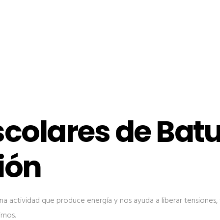
scolares de Bat
ión
na actividad que produce energía y nos ayuda a liberar tensiones, 
imos.