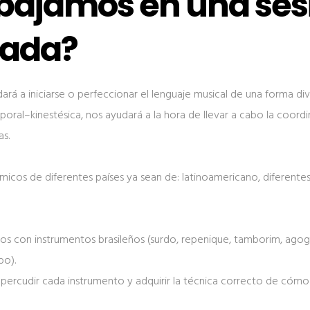
bajamos en una ses
cada?
rá a iniciarse o perfeccionar el lenguaje musical de una forma div
poral–kinestésica, nos ayudará a la hora de llevar a cabo la coord
as.
cos de diferentes países ya sean de: latinoamericano, diferentes z
os con instrumentos brasileños (surdo, repenique, tamborim, agogó
bo).
 percudir cada instrumento y adquirir la técnica correcto de cómo