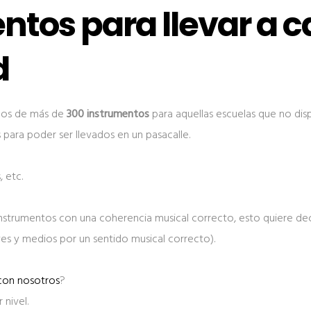
ntos para llevar a c
d
mos de más de
300 instrumentos
para aquellas escuelas que no dis
para poder ser llevados en un pasacalle.
 etc.
 instrumentos con una coherencia musical correcto, esto quiere dec
es y medios por un sentido musical correcto).
con nosotros
?
nivel.