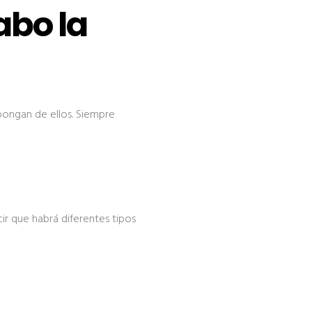
abo la
pongan de ellos. Siempre
ir que habrá diferentes tipos