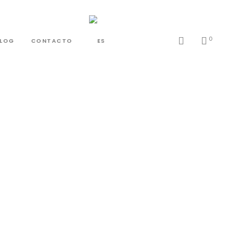
0
BLOG
CONTACTO
ada i