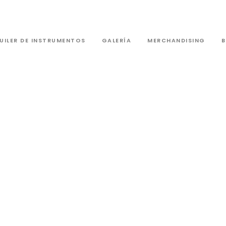
UILER DE INSTRUMENTOS
GALERÍA
MERCHANDISING
extraescolares de percusión
masterclass batucada
aescolares de Batuc
percusión
Fran
Marzo 30, 2019
No Hay Comentarios