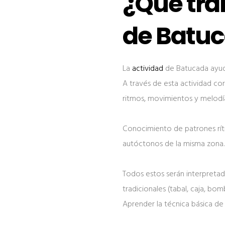
¿Que tra
de Batu
La
actividad
de Batucada ayuda
A través de esta actividad cor
ritmos, movimientos y melodí
Conocimiento de patrones rítmi
autóctonos de la misma zona.
Todos estos serán interpretad
tradicionales (tabal, caja, bom
Aprender la técnica básica de