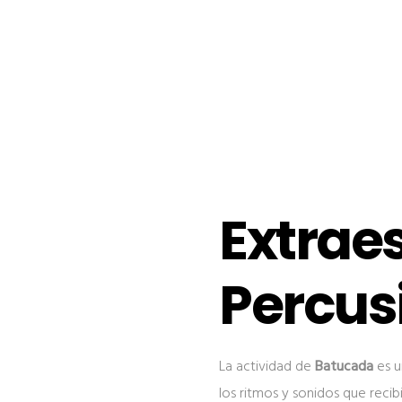
Extrae
Percus
La actividad de
Batucada
es u
los ritmos y sonidos que recib