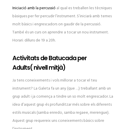
Iniciació amb la percussió
al qual es treballen les tècniques
bàsiques per fer percudir l’instrument. S’iniciarà amb temes
molt bàsics i engrescadors on gaudir de la percussió.
També és un curs on aprendre a tocar un nou instrument.
Horari: dilluns de 19 a 20h.
Activitats de Batucada per
Adults( nivell mitjà)
Ja tens coneixements i vols millorar a tocar el teu
instrument? La Galeta fa un any (que …) treballant amb un
grup adult i ja comença a tindre un so molt engrescador. La
idea d’aquest grup és profunditzar més sobre els diferents
estils musicals (samba enredo, samba regaee, merengue).
Aquest grup requereix uns coneixements bàsics sobre
l’instrument.