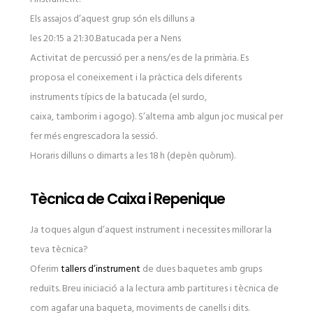
Els assajos d’aquest grup són els dilluns a
les 20:15 a 21:30.Batucada per a Nens
Activitat de percussió per a nens/es de la primària. Es
proposa el coneixement i la pràctica dels diferents
instruments típics de la batucada (el surdo,
caixa, tamborim i agogo). S’alterna amb algun joc musical per
fer més engrescadora la sessió.
Horaris dilluns o dimarts a les 18 h (depèn quòrum).
Tècnica de Caixa i Repenique
Ja toques algun d’aquest instrument i necessites millorar la
teva tècnica?
Oferim
tallers d’instrument
de dues baquetes amb grups
reduïts. Breu iniciació a la lectura amb partitures i tècnica de
com agafar una baqueta, moviments de canells i dits.