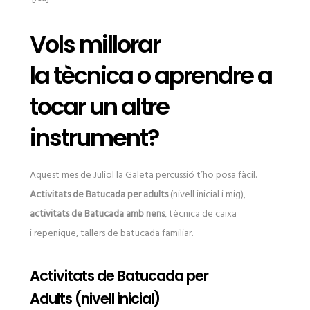
Vols millorar
la tècnica o aprendre a
tocar un altre
instrument?
Aquest mes de Juliol la Galeta percussió t’ho posa fàcil.
Activitats de Batucada per adults
(nivell inicial i mig),
activitats de Batucada amb nens
, tècnica de caixa
i repenique, tallers de batucada familiar.
Activitats de Batucada per
Adults (nivell inicial)