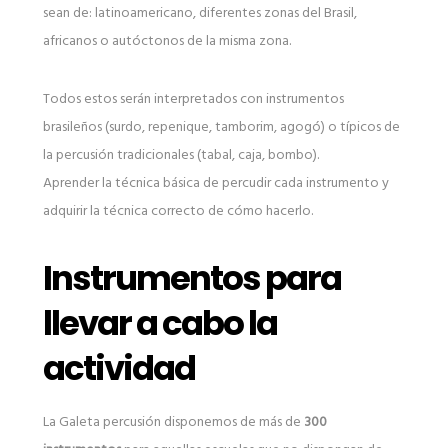
sean de: latinoamericano, diferentes zonas del Brasil,
africanos o autóctonos de la misma zona.
Todos estos serán interpretados con instrumentos
brasileños (surdo, repenique, tamborim, agogó) o típicos de
la percusión tradicionales (tabal, caja, bombo).
Aprender la técnica básica de percudir cada instrumento y
adquirir la técnica correcto de cómo hacerlo.
Instrumentos para
llevar a cabo la
actividad
La Galeta percusión disponemos de más de
300