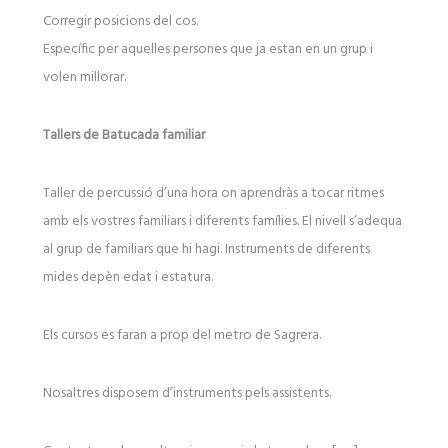
Corregir posicions del cos.
Específic per aquelles persones que ja estan en un grup i
volen millorar.
Tallers de Batucada familiar
Taller de percussió d’una hora on aprendràs a tocar ritmes
amb els vostres familiars i diferents famílies. El nivell s’adequa
al grup de familiars que hi hagi. Instruments de diferents
mides depèn edat i estatura.
Els cursos es faran a prop del metro de Sagrera.
Nosaltres disposem d’instruments pels assistents.