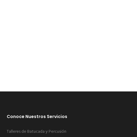
design life of your site much more easier.
PURCHASE FILDISI NOW
Conoce Nuestros Servicios
Talleres de Batucada y Percusión