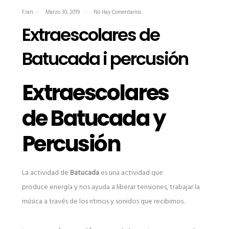
Fran
Marzo 30, 2019
No Hay Comentarios
Extraescolares de
Batucada i percusión
Extraescolares
de Batucada y
Percusión
La actividad de
Batucada
es una actividad que
produce energía y nos ayuda a liberar tensiones, trabajar la
música a través de los ritmos y sonidos que recibimos.