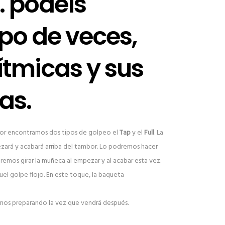
. podéis
ipo de veces,
rítmicas y sus
as.
or encontramos dos tipos de golpeo el
Tap
y el
Full
. La
ezará y acabará arriba del tambor. Lo podremos hacer
remos girar la muñeca al empezar y al acabar esta vez.
uel golpe flojo. En este toque, la baqueta
mos preparando la vez que vendrá después.