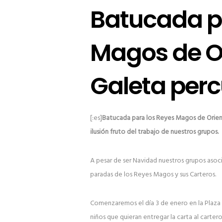
Batucada p
Magos de Or
Galeta perc
[:es]
Batucada para los Reyes Magos de Orient
ilusión fruto del trabajo de nuestros grupos.
A pesar de ser Navidad nuestros grupos asoc
paradas de los Reyes Magos y sus Carteros.
Comenzaremos el día 3 de enero en la Plaza 
niños que quieran entregar la carta al carter