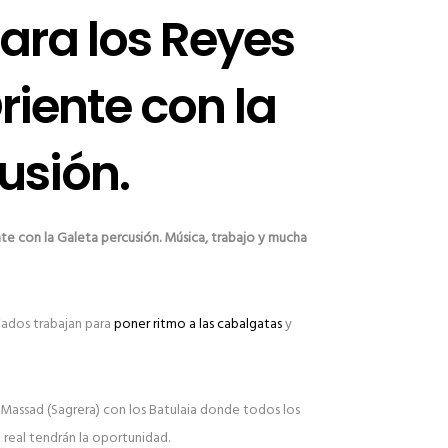
ara los Reyes
iente con la
usión.
e con la Galeta percusión. Música, trabajo y mucha
iados trabajan para
poner ritmo a las cabalgatas
y
Massad (Sagrera) con los Batulaia donde todos los
o real tendrán la oportunidad.