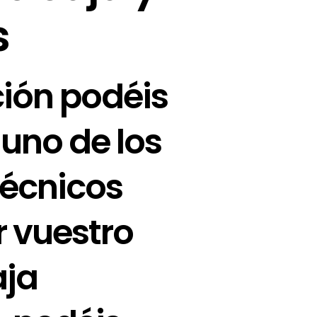
s
ión podéis
uno de los
técnicos
r vuestro
aja