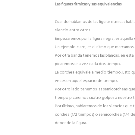
Las figuras rítmicas y sus equivalencias
.
Cuando hablamos de las figuras rítmicas habl
silencio entre otros.
Empezaremos por la figura negra, es aquella 
Un ejemplo claro, es el ritmo que marcamos
Por otra banda tenemos las blancas, en esta 
picaremos una vez cada dos tiempo.
La corchea equivale a medio tiempo. Esto qu
veces en aquel espacio de tiempo.
Por otro lado tenemos las semicorcheas que
tiempo picaremos cuatro golpes a nuestro t
Por último, hablaremos de los silencios que 
corchea (1/2 tiempos) o semicorchea (1/4 de 
depende la figura.