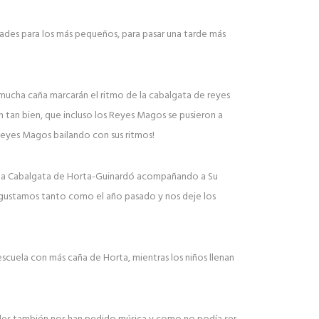
dades para los más pequeños, para pasar una tarde más
ucha caña marcarán el ritmo de la cabalgata de reyes
on tan bien, que incluso los Reyes Magos se pusieron a
s Reyes Magos bailando con sus ritmos!
 la Cabalgata de Horta-Guinardó acompañando a Su
 gustamos tanto como el año pasado y nos deje los
scuela con más caña de Horta, mientras los niños llenan