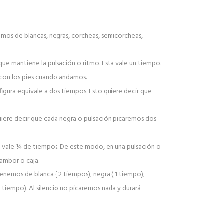
amos de blancas, negras, corcheas, semicorcheas,
que mantiene la pulsación o ritmo. Esta vale un tiempo.
 con los pies cuando andamos.
figura equivale a dos tiempos. Esto quiere decir que
iere decir que cada negra o pulsación picaremos dos
 vale ¼ de tiempos. De este modo, en una pulsación o
ambor o caja.
tenemos de blanca ( 2 tiempos), negra ( 1 tiempo),
tiempo). Al silencio no picaremos nada y durará