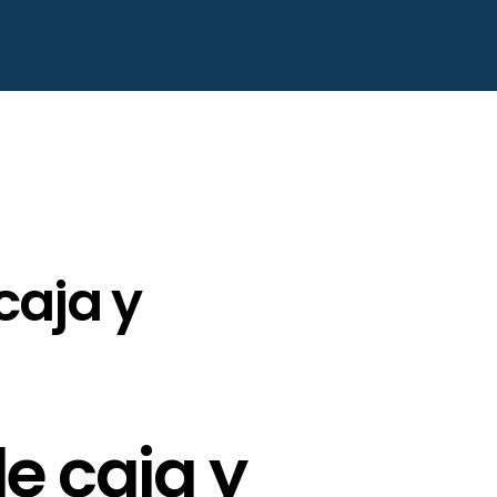
caja y
e caja y