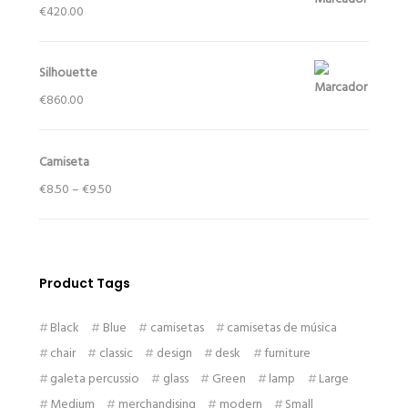
€
420.00
Silhouette
€
860.00
Camiseta
€
8.50
–
€
9.50
Product Tags
Black
Blue
camisetas
camisetas de música
chair
classic
design
desk
furniture
galeta percussio
glass
Green
lamp
Large
Medium
merchandising
modern
Small