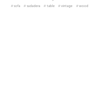
sofa
sudadera
table
vintage
wood
Do not hold back it’s your time to
shine
Fildisi is a multi-purpose WP theme that will make the