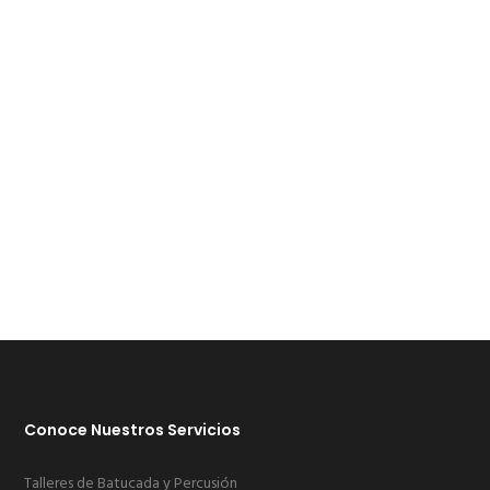
design life of your site much more easier.
PURCHASE FILDISI NOW
Conoce Nuestros Servicios
Talleres de Batucada y Percusión