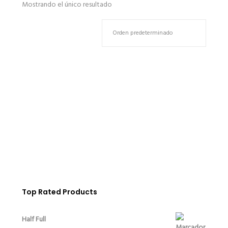
Mostrando el único resultado
¡OFERTA!
Asymmetry Table
€
1,200.00
€
1,050.00
Top Rated Products
Half Full