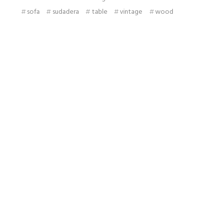
sofa
sudadera
table
vintage
wood
Do not hold back it’s your time to
shine
Fildisi is a multi-purpose WP theme that will make the