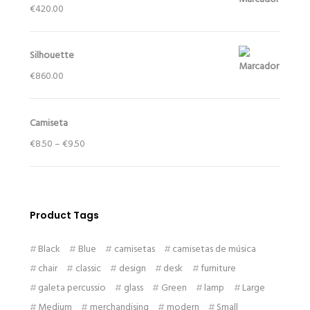
€
420.00
Silhouette
€
860.00
Camiseta
€
8.50
–
€
9.50
Product Tags
Black
Blue
camisetas
camisetas de música
chair
classic
design
desk
furniture
galeta percussio
glass
Green
lamp
Large
Medium
merchandising
modern
Small