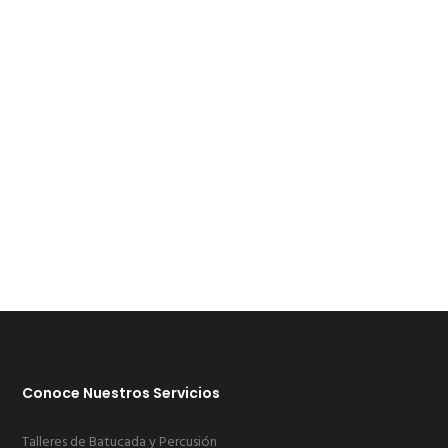
design life of your site much more easier.
PURCHASE FILDISI NOW
Conoce Nuestros Servicios
Talleres de Batucada y Percusión