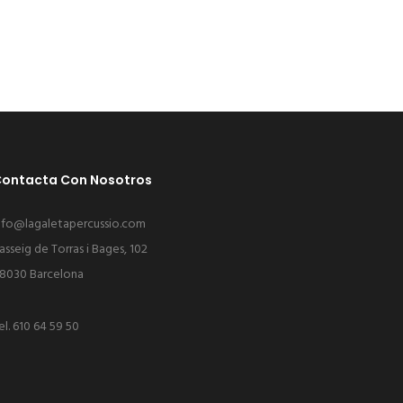
ontacta Con Nosotros
nfo@lagaletapercussio.com
asseig de Torras i Bages, 102
8030 Barcelona
el.
610 64 59 50