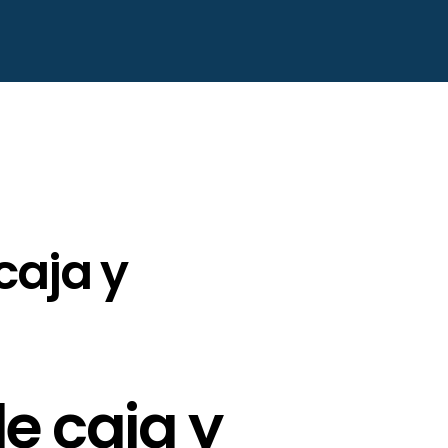
caja y
e caja y