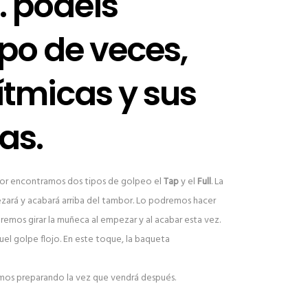
. podéis
ipo de veces,
rítmicas y sus
as.
or encontramos dos tipos de golpeo el
Tap
y el
Full
. La
ezará y acabará arriba del tambor. Lo podremos hacer
remos girar la muñeca al empezar y al acabar esta vez.
uel golpe flojo. En este toque, la baqueta
mos preparando la vez que vendrá después.