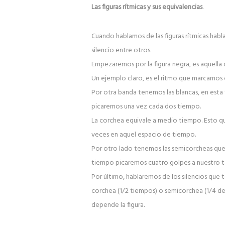
Las figuras rítmicas y sus equivalencias
.
Cuando hablamos de las figuras rítmicas habl
silencio entre otros.
Empezaremos por la figura negra, es aquella 
Un ejemplo claro, es el ritmo que marcamos
Por otra banda tenemos las blancas, en esta 
picaremos una vez cada dos tiempo.
La corchea equivale a medio tiempo. Esto qu
veces en aquel espacio de tiempo.
Por otro lado tenemos las semicorcheas que
tiempo picaremos cuatro golpes a nuestro t
Por último, hablaremos de los silencios que 
corchea (1/2 tiempos) o semicorchea (1/4 de 
depende la figura.