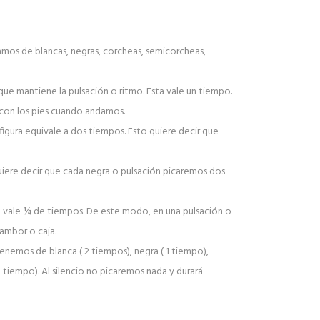
amos de blancas, negras, corcheas, semicorcheas,
que mantiene la pulsación o ritmo. Esta vale un tiempo.
 con los pies cuando andamos.
figura equivale a dos tiempos. Esto quiere decir que
iere decir que cada negra o pulsación picaremos dos
 vale ¼ de tiempos. De este modo, en una pulsación o
ambor o caja.
tenemos de blanca ( 2 tiempos), negra ( 1 tiempo),
tiempo). Al silencio no picaremos nada y durará