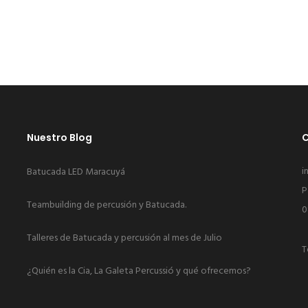
Nuestro Blog
C
i
Batucada LED Maracuyá
P
Teambuilding de percusión y Batucada.
0
Talleres de Batucada y percusión al mes de Julio
T
¿Quién es la Cia, La Galeta Percussió y qué ofrecemos?