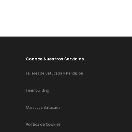
Conoce Nuestros Servicios
Talleres de Batucada y Percusión
Teambuilding
Maracuyá Batucada
Política de Cookies