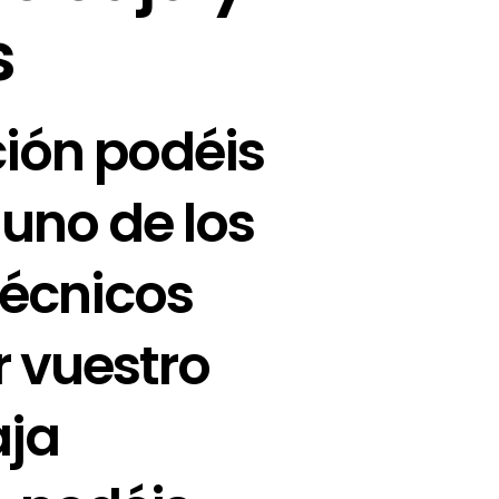
s
ión podéis
uno de los
técnicos
r vuestro
aja